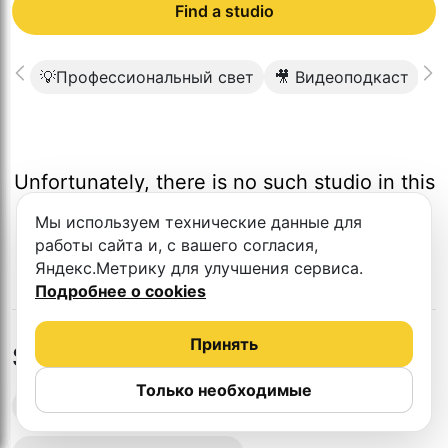
Find a studio
💡Профессиональный свет
🎥 Видеоподкаст
🟩
Unfortunately, there is no such studio in this
city.
Мы используем технические данные для
работы сайта и, с вашего согласия,
Яндекс.Метрику для улучшения сервиса.
Подробнее о cookies
Принять
Studios in nearby cities
Только необходимые
Podcast recording studios