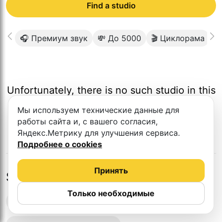
Find a studio
🎧 Премиум звук
💸 До 5000
🎬 Циклорама

Unfortunately, there is no such studio in this
city.
Мы используем технические данные для
работы сайта и, с вашего согласия,
Яндекс.Метрику для улучшения сервиса.
Подробнее о cookies
Принять
Studios in nearby cities
Только необходимые
Podcast recording studios