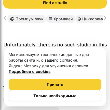
Find a studio
🎧 Премиум звук
🟩 Хромакей
🎬 Циклорама
Unfortunately, there is no such studio in this
city.
Мы используем технические данные для
работы сайта и, с вашего согласия,
Яндекс.Метрику для улучшения сервиса.
Подробнее о cookies
Принять
Studios in nearby cities
Только необходимые
Podcast recording studios