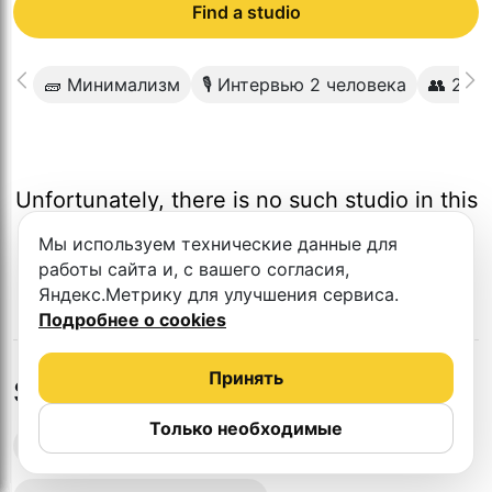
Find a studio
🧱 Минимализм
🎙 Интервью 2 человека
👥 2-4 
Unfortunately, there is no such studio in this
city.
Мы используем технические данные для
работы сайта и, с вашего согласия,
Яндекс.Метрику для улучшения сервиса.
Подробнее о cookies
Принять
Studios in nearby cities
Только необходимые
Podcast recording studios