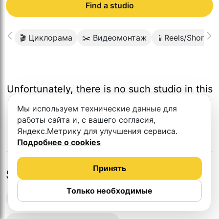
Find a studio
🎬 Циклорама
✂️ Видеомонтаж
📱Reels/Shorts
Unfortunately, there is no such studio in this
city.
Мы используем технические данные для
работы сайта и, с вашего согласия,
Яндекс.Метрику для улучшения сервиса.
Подробнее о cookies
Принять
Studios in nearby cities
Только необходимые
Podcast recording studios