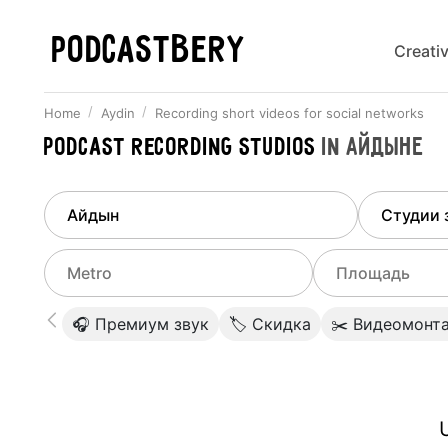
PODCASTBERY
Creati
Home
Aydin
Recording short videos for social networks
Podcast recording studios
in
Айдыне
Finded
1
city
Select di
Aydin
All stu
Select metro
Select a range o
🎧 Премиум звук
🏷 Скидка
✂️ Видеомонт
Podcas
Select city
0
Do not specify
Webina
Do not specify
U