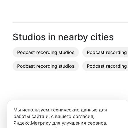
Aydin
Recordi
Istanbul
Rent st
On-site
Studios in nearby cities
Rent E
Podcast recording studios
Podcast recording 
Sound 
Podcast recording studios
Podcast recording 
Photo 
Добро пожаловать в ката
Мы используем технические данные для
вы найдёте:
работы сайта и, с вашего согласия,
Яндекс.Метрику для улучшения сервиса.
- студии для записи подкастов,