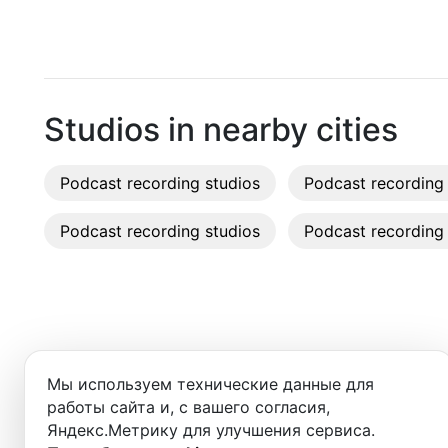
Aydin
Recordi
Istanbul
Rent st
On-site
Studios in nearby cities
Rent E
Podcast recording studios
Podcast recording 
Sound 
Podcast recording studios
Podcast recording 
Photo 
Добро пожаловать в ката
Мы используем технические данные для
Здесь вы найдёте:
работы сайта и, с вашего согласия,
Яндекс.Метрику для улучшения сервиса.
- студии для записи подкастов,