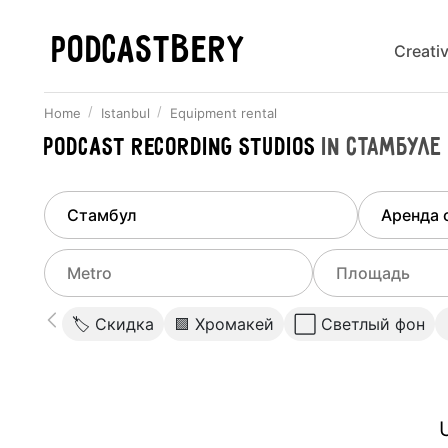
PODCASTBERY
Creati
Home
Istanbul
Equipment rental
Podcast recording studios
in
Стамбуле
Finded
1
city
Select di
Istanbul
All stu
Select metro
Select a range o
🏷 Скидка
🟩 Хромакей
⬜️ Светлый фон
Podcas
Select city
0
Do not specify
Webina
Do not specify
U