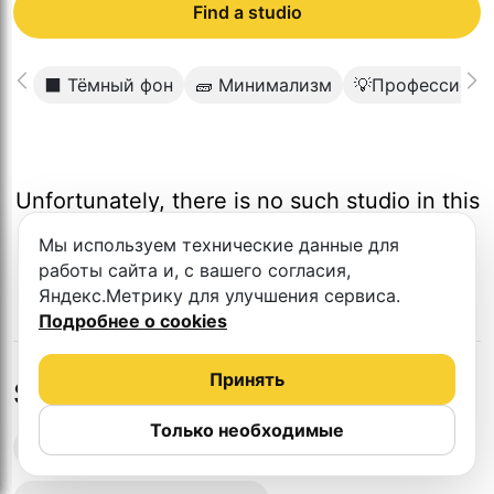
Find a studio
⬛️ Тёмный фон
🧱 Минимализм
💡Профессиона
Unfortunately, there is no such studio in this
city.
Мы используем технические данные для
работы сайта и, с вашего согласия,
Яндекс.Метрику для улучшения сервиса.
Подробнее о cookies
Принять
Studios in nearby cities
Только необходимые
Podcast recording studios