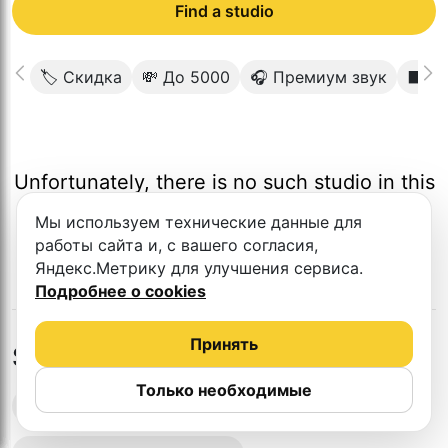
Find a studio
🏷 Скидка
💸 До 5000
🎧 Премиум звук
⬛️ Т
Unfortunately, there is no such studio in this
city.
Мы используем технические данные для
работы сайта и, с вашего согласия,
Яндекс.Метрику для улучшения сервиса.
Подробнее о cookies
Принять
Studios in nearby cities
Только необходимые
Podcast recording studios